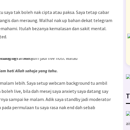
u saya tak boleh nak cipta atau paksa. Saya tetap cabar
nangis dan meraung. Walhal nak up bahan dekat telegram
emahami. Itulah bezanya kemalasan dan sakit mental.
ted.
am hati Allah sahaja yang tahu.
 malam lebih. Saya setup webcam background tu ambil
 boleh live, bila dah mesej saya anxiety saya datang say
T
hirnya sampai ke malam. Adik saya standby jadi moderator
n pada permulaan tu saya rasa nak end dah sebab