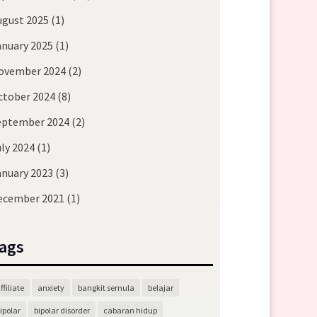
ugust 2025
(1)
anuary 2025
(1)
ovember 2024
(2)
ctober 2024
(8)
eptember 2024
(2)
ly 2024
(1)
anuary 2023
(3)
ecember 2021
(1)
ags
ffiliate
anxiety
bangkit semula
belajar
ipolar
bipolar disorder
cabaran hidup