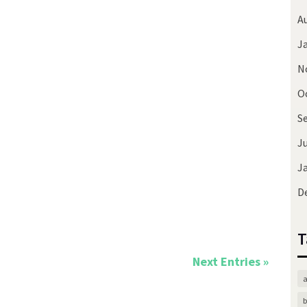
etihan. Saya tahu dari wajahnya...
A
J
N
O
S
Ju
J
 Balqis Suhaimi berkenaan sesi...
D
T
Next Entries »
a
b