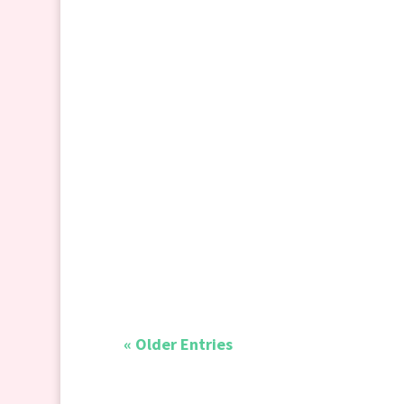
Pagi itu Fuad datang dengan wajah yang kel
Melintas di wall saya perkongsian dari Iylia
« Older Entries