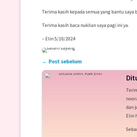
Terima kasih kepada semua yang bantu saya b
Terima kasih baca nukilan saya pagi ini ya.
– Elin 5/10/2024
←
Post sebelum
Dit
Terim
noora
dan 
Elin 
Seba