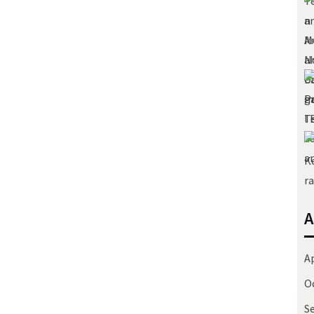
 kasih sayang oleh suami saya. Dia...
aya ada menulis sesuatu yang...
A
Ap
O
S