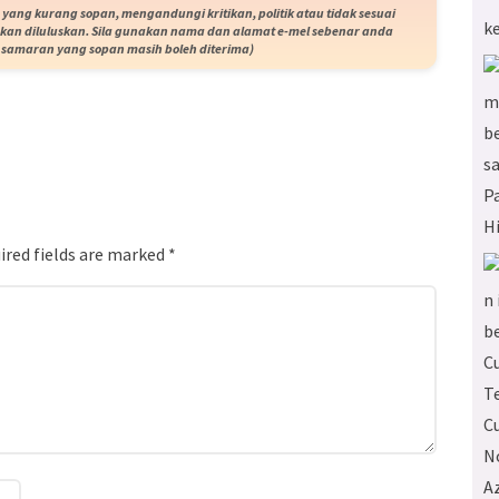
yang kurang sopan, mengandungi kritikan, politik atau tidak sesuai
akan diluluskan. Sila gunakan nama dan alamat e-mel sebenar anda
samaran yang sopan masih boleh diterima)
ired fields are marked
*