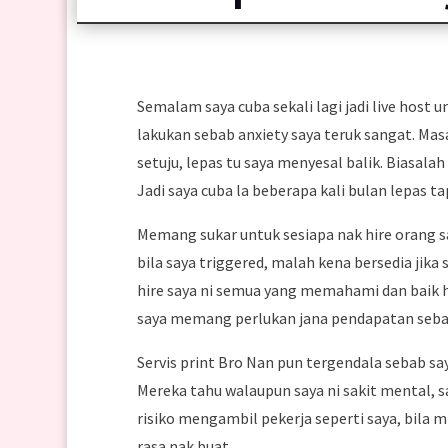
Semalam saya cuba sekali lagi jadi live host 
lakukan sebab anxiety saya teruk sangat. Masa
setuju, lepas tu saya menyesal balik. Biasala
Jadi saya cuba la beberapa kali bulan lepas ta
Memang sukar untuk sesiapa nak hire orang s
bila saya triggered, malah kena bersedia jika
hire saya ni semua yang memahami dan baik h
saya memang perlukan jana pendapatan sebab 
Servis print Bro Nan pun tergendala sebab sa
Mereka tahu walaupun saya ni sakit mental, s
risiko mengambil pekerja seperti saya, bila 
rasa nak buat.