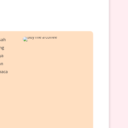
sah
ang
ya
an
baca