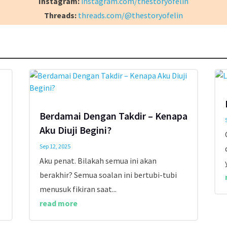
Instagram:
instagram.com/thestoryofelin
Threads:
threads.com/@thestoryofelin
Berdamai Dengan Takdir – Kenapa
Aku Diuji Begini?
Sep 12, 2025
Aku penat. Bilakah semua ini akan
berakhir? Semua soalan ini bertubi-tubi
menusuk fikiran saat...
read more