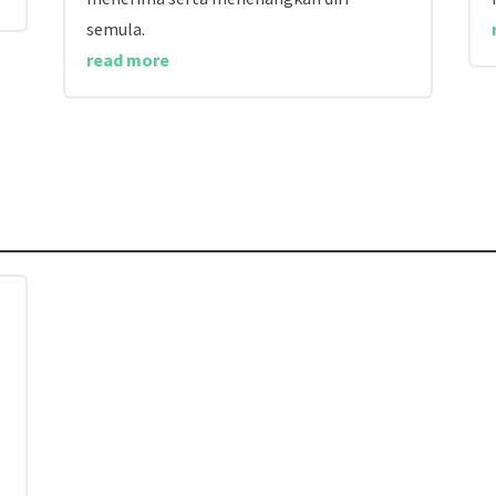
semula.
read more