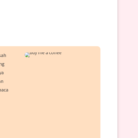
sah
ang
ya
an
baca