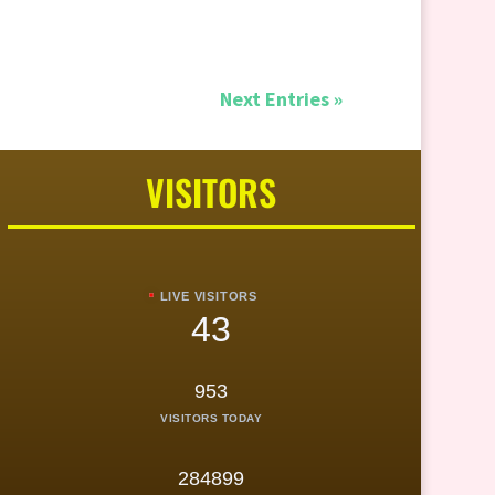
Next Entries »
VISITORS
LIVE VISITORS
43
953
VISITORS TODAY
284899