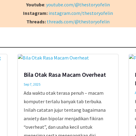
Youtube
:
youtube.com/@thestoryofelin
Instagram:
instagram.com/thestoryofelin
Threads:
threads.com/@thestoryofelin
Bila Otak Rasa Macam Overheat
Sep 7, 2025
Ada waktu otak terasa penuh – macam
komputer terlalu banyak tab terbuka.
Inilah catatan jujur tentang bagaimana
anxiety dan bipolar menjadikan fikiran
“overheat”, dan usaha kecil untuk
menerima serta menenangkan diri