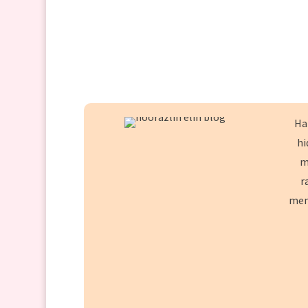
Hai
hi
m
r
mem