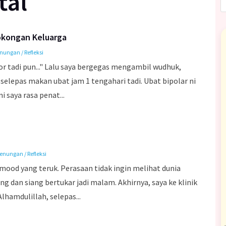
tal
Sokongan Keluarga
nungan / Refleksi
or tadi pun..." Lalu saya bergegas mengambil wudhuk,
 selepas makan ubat jam 1 tengahari tadi. Ubat bipolar ni
saya rasa penat...
enungan / Refleksi
ood yang teruk. Perasaan tidak ingin melihat dunia
 dan siang bertukar jadi malam. Akhirnya, saya ke klinik
hamdulillah, selepas...