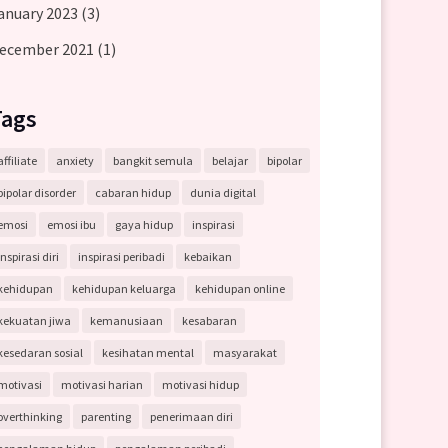
anuary 2023
(3)
ecember 2021
(1)
Tags
affiliate
anxiety
bangkit semula
belajar
bipolar
bipolar disorder
cabaran hidup
dunia digital
emosi
emosi ibu
gaya hidup
inspirasi
inspirasi diri
inspirasi peribadi
kebaikan
kehidupan
kehidupan keluarga
kehidupan online
kekuatan jiwa
kemanusiaan
kesabaran
kesedaran sosial
kesihatan mental
masyarakat
motivasi
motivasi harian
motivasi hidup
overthinking
parenting
penerimaan diri