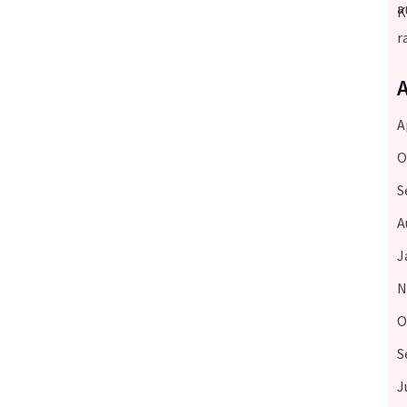
A
O
S
A
J
N
O
S
J