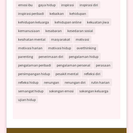
emosi ibu
gaya hidup
inspirasi
inspirasi diri
inspirasi peribadi
kebaikan
kehidupan
kehidupan keluarga
kehidupan online
kekuatan jiwa
kemanusiaan
kesabaran
kesedaran sosial
kesihatan mental
masyarakat
motivasi
motivasi harian
motivasi hidup
overthinking
parenting
penerimaan diri
pengalaman hidup
pengalaman peribadi
pengalaman personal
perasaan
persimpangan hidup
pesakit mental
refleksi diri
refleksi hidup
renungan
renungan diri
rutin harian
semangat hidup
sokongan emosi
sokongan keluarga
ujian hidup