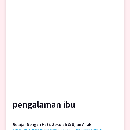
pengalaman ibu
Belajar Dengan Hati: Sekolah & Ujian Anak
Sep 24, 2025
|
Blog
,
Hidup & Perjalanan Diri
,
Perasaan & Emosi
,