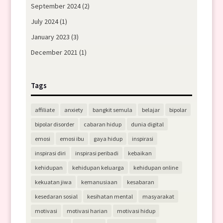
September 2024
(2)
July 2024
(1)
January 2023
(3)
December 2021
(1)
Tags
affiliate
anxiety
bangkit semula
belajar
bipolar
bipolar disorder
cabaran hidup
dunia digital
emosi
emosi ibu
gaya hidup
inspirasi
inspirasi diri
inspirasi peribadi
kebaikan
kehidupan
kehidupan keluarga
kehidupan online
kekuatan jiwa
kemanusiaan
kesabaran
kesedaran sosial
kesihatan mental
masyarakat
motivasi
motivasi harian
motivasi hidup