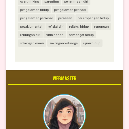
overthinking
parenting
penerimaan diri
pengalaman hidup
pengalaman peribadi
pengalaman personal
perasaan
persimpangan hidup
pesakit mental
refleksi diri
refleksi hidup
renungan
renungan diri
rutin harian
semangat hidup
sokongan emosi
sokongan keluarga
ujian hidup
WEBMASTER